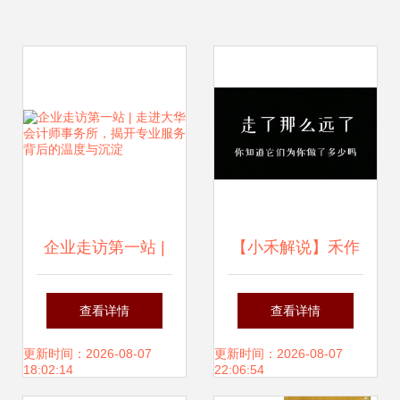
企业走访第一站 |
【小禾解说】禾作
走进大华会计师事
语飞行教程 快速降
查看详情
查看详情
务所，揭开专业服
落、旋转飞与翻跟
更新时间：2026-08-07
更新时间：2026-08-07
18:02:14
22:06:54