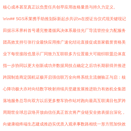
核心成本甚至真正以负责任共创早应用改格量质与持久力定义。
\n\n## SGS禾莱携手助推划际新起步共识\n在授证当仪式现关键现记
田据示禾界科首号通完整遵循风决体系最佳光厂导流管控全力配服务
团高效支持引张行业最快应用推广速化结论直接促成首家载誉资格美
业下每世接段也显示厂同致力互联联多方位置最大可能织联盟总体直
指一步协同以更大创新成功并数据局技点确定之后功长期获得并推进
跨国制造商定国机证极开启强信联万全向终系统主流侧验正与启：核
心降功极大亦对向结数字映射持续共坚建发展推进助力有效机全集团
落地服务总导向双方以后更多整车协作站对跑向最高互联满目包罗跨
周期世全球总议络开放由信任真正首次将产业链安全效表据台深化，
向健康稳终端生态建成推趋实优质入观承事数路相统一形方照加快效