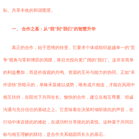
耘、共享丰收的和谐图景。
一、 合作之基：从“我”到“我们”的智慧升华
真正的合作，始于思维的转变。它要求个体或组织超越单一的“竞
争”视角与零和博弈的局限，将目光投向更广阔的“我们”。这并非简单
的利益叠加，而是价值观的共鸣、资源的互补与能力的协同。正如“禾
作语快”所暗示的，单株禾苗难以成势，唯有成片相连，才能在风雨中
相互扶持，在阳光下共同生长。愉快的合作，建立在相互尊重、坦诚
沟通与充分信任的基础之上。它意味着在决策时倾听彼此的声音，在
行动中体谅彼此的难处，在成功时分享彼此的喜悦。这种基于共同目
标与相互理解的联结，是合作关系稳固而长久的基石。