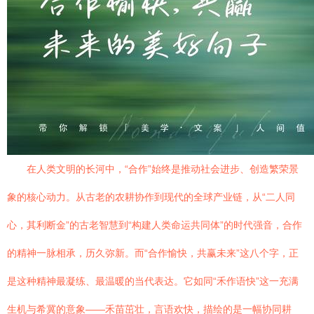
在人类文明的长河中，“合作”始终是推动社会进步、创造繁荣景
象的核心动力。从古老的农耕协作到现代的全球产业链，从“二人同
心，其利断金”的古老智慧到“构建人类命运共同体”的时代强音，合作
的精神一脉相承，历久弥新。而“合作愉快，共赢未来”这八个字，正
是这种精神最凝练、最温暖的当代表达。它如同“禾作语快”这一充满
生机与希冀的意象——禾苗茁壮，言语欢快，描绘的是一幅协同耕